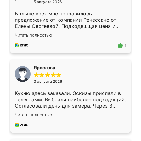
5 августа 2026
Больше всех мне понравилось
предложение от компании Ренессанс от
Елены Сергеевой. Подходяшщая цена и
короткие сроки изготовления. Приехавший
Читать полностью
для замера сотрудник Владислав
предложил по моему эскизу самый
1
подходящий вариант шкафа. Немного его
видоизменил, получилось даже лучше, чем
я хотела.
Ярослава
3 августа 2026
Кухню здесь заказали. Эскизы прислали в
телеграмм. Выбрали наиболее подходящий.
Согласовали день для замера. Через 3
недели кухня была уже готова. Остались
Читать полностью
довольны работой. Спасибо Ренессанс
мебель за качественную работу!