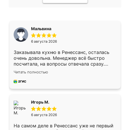
Мальвина
6 августа 2026
Заказывала кухню в Ренессанс, осталась
очень довольна. Менеджер всё быстро
посчитала, на вопросы отвечала сразу.
Замерщик приехал в субботу, подошёл к
Читать полностью
делу со всей ответственностью. Собрали
за день, ребята работали аккуратно, даже
пыли почти не было. Качество отличное,
ящики ходят плавно, ничего не скрипит.
Всё подошло как влитое.
Игорь М.
6 августа 2026
На самом деле в Ренессанс уже не первый