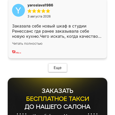
yaroslava1986
3 августа 2026
Заказала себе новый шкаф в студии
Ренессанс где ранее заказывала себе
новую кухню.Чего искать, когда качеством
вполне довольна. Служит кухня уже почти
Читать полностью
два года, нареканий нет.
Еще
ЗАКАЗАТЬ
БЕСПЛАТНОЕ ТАКСИ
ДО НАШЕГО САЛОНА