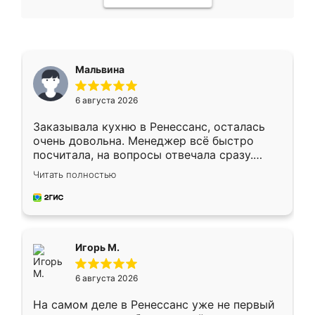
Мальвина
6 августа 2026
Заказывала кухню в Ренессанс, осталась
очень довольна. Менеджер всё быстро
посчитала, на вопросы отвечала сразу.
Замерщик приехал в субботу, подошёл к
Читать полностью
делу со всей ответственностью. Собрали
за день, ребята работали аккуратно, даже
пыли почти не было. Качество отличное,
ящики ходят плавно, ничего не скрипит.
Всё подошло как влитое.
Игорь М.
6 августа 2026
На самом деле в Ренессанс уже не первый