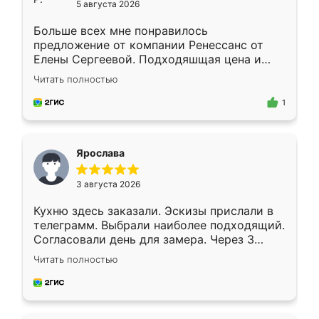
5 августа 2026
Больше всех мне понравилось
предложение от компании Ренессанс от
Елены Сергеевой. Подходяшщая цена и
короткие сроки изготовления. Приехавший
Читать полностью
для замера сотрудник Владислав
предложил по моему эскизу самый
1
подходящий вариант шкафа. Немного его
видоизменил, получилось даже лучше, чем
я хотела.
Ярослава
3 августа 2026
Кухню здесь заказали. Эскизы прислали в
телеграмм. Выбрали наиболее подходящий.
Согласовали день для замера. Через 3
недели кухня была уже готова. Остались
Читать полностью
довольны работой. Спасибо Ренессанс
мебель за качественную работу!