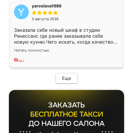
yaroslava1986
3 августа 2026
Заказала себе новый шкаф в студии
Ренессанс где ранее заказывала себе
новую кухню.Чего искать, когда качеством
вполне довольна. Служит кухня уже почти
Читать полностью
два года, нареканий нет.
Еще
ЗАКАЗАТЬ
БЕСПЛАТНОЕ ТАКСИ
ДО НАШЕГО САЛОНА