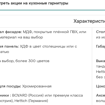
реть акции на кухонные гарнитуры
Характерист
ал фасадов:
МДФ, покрытые плёнкой ПВХ, или
Сто
материал на ваш выбор
из и
я панель:
ХДФ в цвет столешницы или с
Габа
чатью
а выбор, более 300 цветов
Выка
танд
Hett
без 
ля посуды:
Хромированная
Цоко
ники :
BOYARD (Россия) или премиум класса
Аксе
встрия), Hettich (Германия)
волш