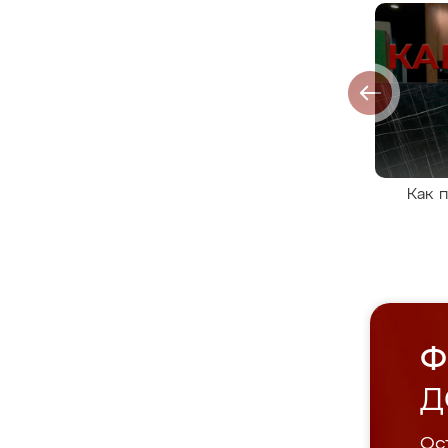
Как 
Ф
Д
Ост