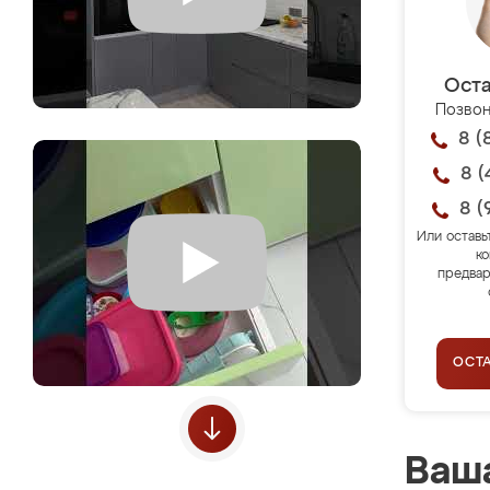
Оста
Позвон
8 (
8 (
8 (
Или оставь
ко
предвар
ОСТ
Ваша