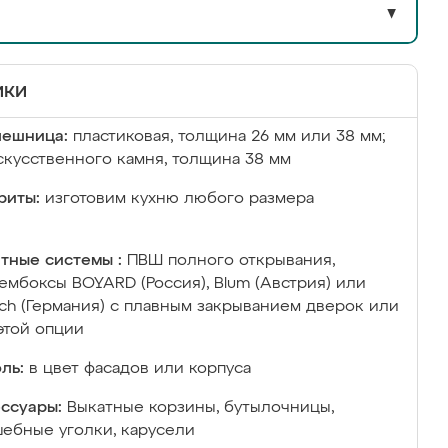
▼
ики
лешница:
пластиковая, толщина 26 мм или 38 мм;
скусственного камня, толщина 38 мм
риты:
изготовим кухню любого размера
тные системы :
ПВШ полного открывания,
ембоксы BOYARD (Россия), Blum (Австрия) или
ich (Германия) с плавным закрыванием дверок или
этой опции
ль:
в цвет фасадов или корпуса
ссуары:
Выкатные корзины, бутылочницы,
ебные уголки, карусели