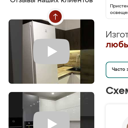
Отзывы наших клиентов
Пристен
освеще
Изго
любы
Часто 
Схе