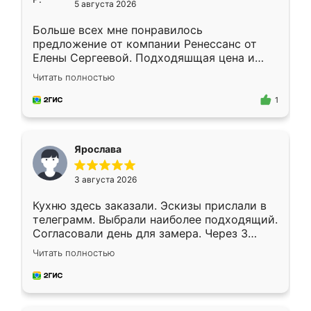
5 августа 2026
Больше всех мне понравилось
предложение от компании Ренессанс от
Елены Сергеевой. Подходяшщая цена и
короткие сроки изготовления. Приехавший
Читать полностью
для замера сотрудник Владислав
предложил по моему эскизу самый
1
подходящий вариант шкафа. Немного его
видоизменил, получилось даже лучше, чем
я хотела.
Ярослава
3 августа 2026
Кухню здесь заказали. Эскизы прислали в
телеграмм. Выбрали наиболее подходящий.
Согласовали день для замера. Через 3
недели кухня была уже готова. Остались
Читать полностью
довольны работой. Спасибо Ренессанс
мебель за качественную работу!