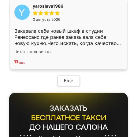
yaroslava1986
3 августа 2026
Заказала себе новый шкаф в студии
Ренессанс где ранее заказывала себе
новую кухню.Чего искать, когда качеством
вполне довольна. Служит кухня уже почти
Читать полностью
два года, нареканий нет.
Еще
ЗАКАЗАТЬ
БЕСПЛАТНОЕ ТАКСИ
ДО НАШЕГО САЛОНА