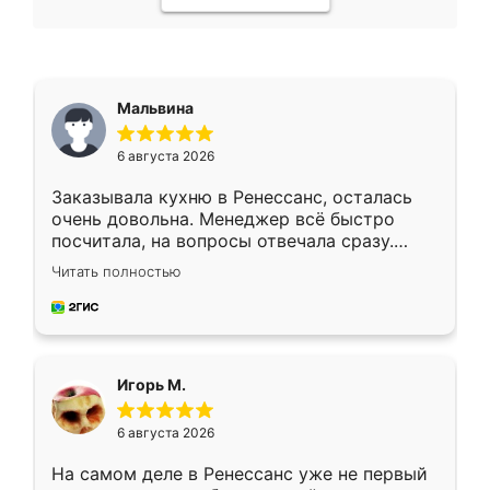
Мальвина
6 августа 2026
Заказывала кухню в Ренессанс, осталась
очень довольна. Менеджер всё быстро
посчитала, на вопросы отвечала сразу.
Замерщик приехал в субботу, подошёл к
Читать полностью
делу со всей ответственностью. Собрали
за день, ребята работали аккуратно, даже
пыли почти не было. Качество отличное,
ящики ходят плавно, ничего не скрипит.
Всё подошло как влитое.
Игорь М.
6 августа 2026
На самом деле в Ренессанс уже не первый