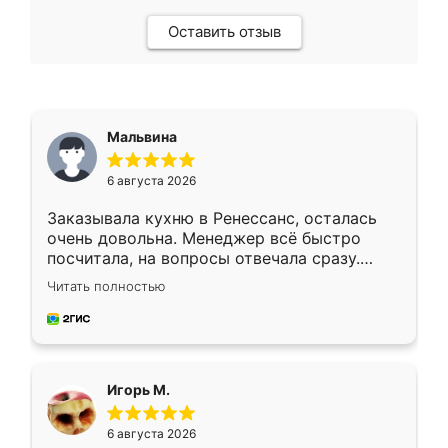
Оставить отзыв
Мальвина
6 августа 2026
Заказывала кухню в Ренессанс, осталась
очень довольна. Менеджер всё быстро
посчитала, на вопросы отвечала сразу.
Замерщик приехал в субботу, подошёл к
Читать полностью
делу со всей ответственностью. Собрали
за день, ребята работали аккуратно, даже
пыли почти не было. Качество отличное,
ящики ходят плавно, ничего не скрипит.
Всё подошло как влитое.
Игорь М.
6 августа 2026