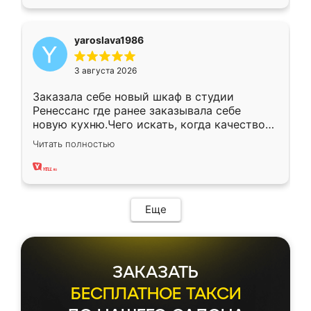
yaroslava1986
3 августа 2026
Заказала себе новый шкаф в студии
Ренессанс где ранее заказывала себе
новую кухню.Чего искать, когда качеством
вполне довольна. Служит кухня уже почти
Читать полностью
два года, нареканий нет.
Еще
ЗАКАЗАТЬ
БЕСПЛАТНОЕ ТАКСИ