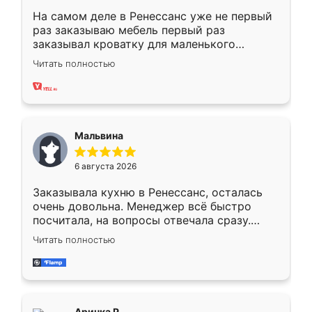
На самом деле в Ренессанс уже не первый
раз заказываю мебель первый раз
заказывал кроватку для маленького
ребёнка при его рождении ,во второй раз
Читать полностью
заказал шкаф-купе. По качеству очень
хорошее сборка достаточно быстрая,
также адекватные цены. До этого
сравнивал с разными конкурентами в этом
сегменте ,выбор у конкурентов куда
Мальвина
меньше, здесь же он более разнообразный.
Мне нравится ,если что-то потребуется из
6 августа 2026
мебели буду заказывать только здесь.
Заказывала кухню в Ренессанс, осталась
очень довольна. Менеджер всё быстро
посчитала, на вопросы отвечала сразу.
Замерщик приехал в субботу, подошёл к
Читать полностью
делу со всей ответственностью. Собрали
за день, ребята работали аккуратно, даже
пыли почти не было. Качество отличное,
ящики ходят плавно, ничего не скрипит.
Всё подошло как влитое.
Аринка Р.