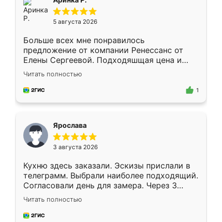
5 августа 2026
Больше всех мне понравилось
предложение от компании Ренессанс от
Елены Сергеевой. Подходяшщая цена и
короткие сроки изготовления. Приехавший
Читать полностью
для замера сотрудник Владислав
предложил по моему эскизу самый
1
подходящий вариант шкафа. Немного его
видоизменил, получилось даже лучше, чем
я хотела.
Ярослава
3 августа 2026
Кухню здесь заказали. Эскизы прислали в
телеграмм. Выбрали наиболее подходящий.
Согласовали день для замера. Через 3
недели кухня была уже готова. Остались
Читать полностью
довольны работой. Спасибо Ренессанс
мебель за качественную работу!