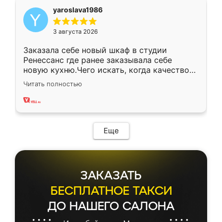
yaroslava1986
3 августа 2026
Заказала себе новый шкаф в студии
Ренессанс где ранее заказывала себе
новую кухню.Чего искать, когда качеством
вполне довольна. Служит кухня уже почти
Читать полностью
два года, нареканий нет.
Еще
ЗАКАЗАТЬ
БЕСПЛАТНОЕ ТАКСИ
ДО НАШЕГО САЛОНА