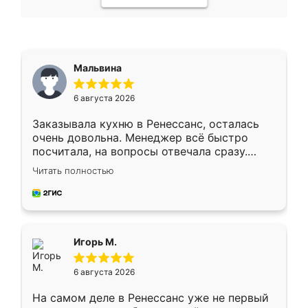
Мальвина
6 августа 2026
Заказывала кухню в Ренессанс, осталась
очень довольна. Менеджер всё быстро
посчитала, на вопросы отвечала сразу.
Замерщик приехал в субботу, подошёл к
Читать полностью
делу со всей ответственностью. Собрали
за день, ребята работали аккуратно, даже
пыли почти не было. Качество отличное,
ящики ходят плавно, ничего не скрипит.
Всё подошло как влитое.
Игорь М.
6 августа 2026
На самом деле в Ренессанс уже не первый