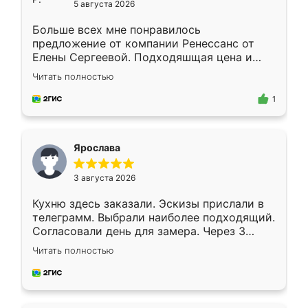
5 августа 2026
Больше всех мне понравилось
предложение от компании Ренессанс от
Елены Сергеевой. Подходяшщая цена и
короткие сроки изготовления. Приехавший
Читать полностью
для замера сотрудник Владислав
предложил по моему эскизу самый
1
подходящий вариант шкафа. Немного его
видоизменил, получилось даже лучше, чем
я хотела.
Ярослава
3 августа 2026
Кухню здесь заказали. Эскизы прислали в
телеграмм. Выбрали наиболее подходящий.
Согласовали день для замера. Через 3
недели кухня была уже готова. Остались
Читать полностью
довольны работой. Спасибо Ренессанс
мебель за качественную работу!