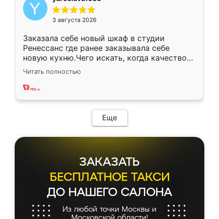
3 августа 2026
Заказала себе новый шкаф в студии
Ренессанс где ранее заказывала себе
новую кухню.Чего искать, когда качеством
вполне довольна. Служит кухня уже почти
Читать полностью
два года, нареканий нет.
Еще
ЗАКАЗАТЬ
БЕСПЛАТНОЕ ТАКСИ
ДО НАШЕГО САЛОНА
Из любой точки Москвы и
Московской области!