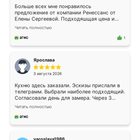
Больше всех мне понравилось
предложение от компании Ренессанс от
Елены Сергеевой. Подходяшщая цена и
короткие сроки изготовления. Приехавший
Читать полностью
для замера сотрудник Владислав
предложил по моему эскизу самый
1
подходящий вариант шкафа. Немного его
видоизменил, получилось даже лучше, чем
я хотела.
Ярослава
3 августа 2026
Кухню здесь заказали. Эскизы прислали в
телеграмм. Выбрали наиболее подходящий.
Согласовали день для замера. Через 3
недели кухня была уже готова. Остались
Читать полностью
довольны работой. Спасибо Ренессанс
мебель за качественную работу!
yaroslava1986