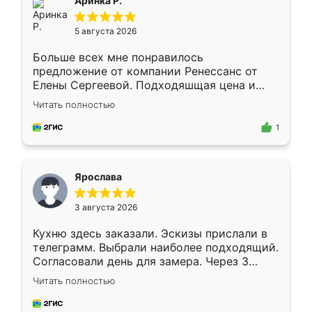
Аринка Р.
5 августа 2026
Больше всех мне понравилось
предложение от компании Ренессанс от
Елены Сергеевой. Подходяшщая цена и
короткие сроки изготовления. Приехавший
Читать полностью
для замера сотрудник Владислав
предложил по моему эскизу самый
1
подходящий вариант шкафа. Немного его
видоизменил, получилось даже лучше, чем
я хотела.
Ярослава
3 августа 2026
Кухню здесь заказали. Эскизы прислали в
телеграмм. Выбрали наиболее подходящий.
Согласовали день для замера. Через 3
недели кухня была уже готова. Остались
Читать полностью
довольны работой. Спасибо Ренессанс
мебель за качественную работу!