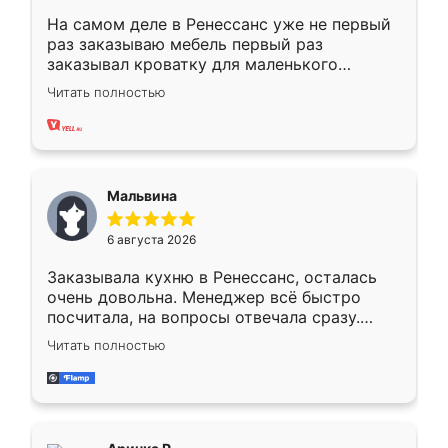
На самом деле в Ренессанс уже не первый
раз заказываю мебель первый раз
заказывал кроватку для маленького
ребёнка при его рождении ,во второй раз
Читать полностью
заказал шкаф-купе. По качеству очень
хорошее сборка достаточно быстрая,
также адекватные цены. До этого
сравнивал с разными конкурентами в этом
сегменте ,выбор у конкурентов куда
Мальвина
меньше, здесь же он более разнообразный.
Мне нравится ,если что-то потребуется из
6 августа 2026
мебели буду заказывать только здесь.
Заказывала кухню в Ренессанс, осталась
очень довольна. Менеджер всё быстро
посчитала, на вопросы отвечала сразу.
Замерщик приехал в субботу, подошёл к
Читать полностью
делу со всей ответственностью. Собрали
за день, ребята работали аккуратно, даже
пыли почти не было. Качество отличное,
ящики ходят плавно, ничего не скрипит.
Всё подошло как влитое.