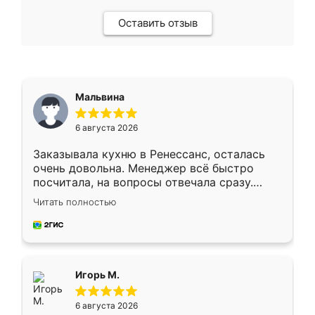
Оставить отзыв
Мальвина
6 августа 2026
Заказывала кухню в Ренессанс, осталась
очень довольна. Менеджер всё быстро
посчитала, на вопросы отвечала сразу.
Замерщик приехал в субботу, подошёл к
Читать полностью
делу со всей ответственностью. Собрали
за день, ребята работали аккуратно, даже
пыли почти не было. Качество отличное,
ящики ходят плавно, ничего не скрипит.
Всё подошло как влитое.
Игорь М.
6 августа 2026