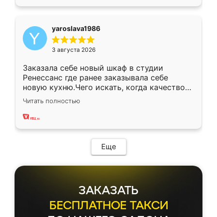
yaroslava1986
3 августа 2026
Заказала себе новый шкаф в студии
Ренессанс где ранее заказывала себе
новую кухню.Чего искать, когда качеством
вполне довольна. Служит кухня уже почти
Читать полностью
два года, нареканий нет.
Еще
ЗАКАЗАТЬ
БЕСПЛАТНОЕ ТАКСИ