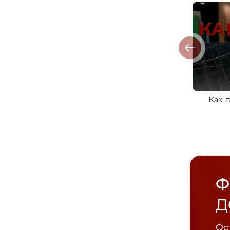
Как 
Ф
Д
Ост