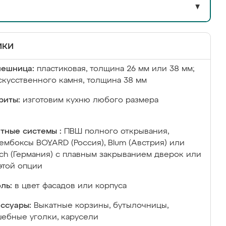
▼
ики
лешница:
пластиковая, толщина 26 мм или 38 мм;
скусственного камня, толщина 38 мм
риты:
изготовим кухню любого размера
тные системы :
ПВШ полного открывания,
ембоксы BOYARD (Россия), Blum (Австрия) или
ich (Германия) с плавным закрыванием дверок или
этой опции
ль:
в цвет фасадов или корпуса
ссуары:
Выкатные корзины, бутылочницы,
ебные уголки, карусели