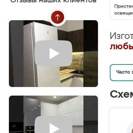
Отзывы наших клиентов
Пристен
освеще
Изго
любы
Часто 
Схе