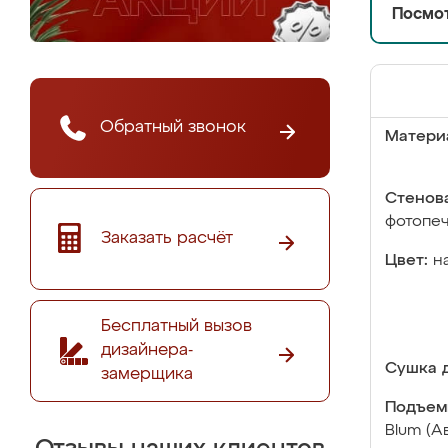
Посмот
Обратный звонок
Матери
Стенова
фотопе
Заказать расчёт
Цвет:
н
Бесплатный вызов
дизайнера-
Сушка д
замерщика
Подъем
Blum (А