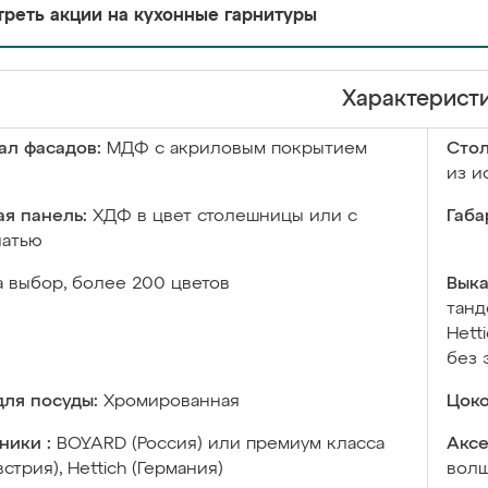
реть акции на кухонные гарнитуры
Характерист
ал фасадов:
МДФ с акриловым покрытием
Сто
из и
я панель:
ХДФ в цвет столешницы или с
Габа
чатью
а выбор, более 200 цветов
Выка
танд
Hett
без 
ля посуды:
Хромированная
Цоко
ники :
BOYARD (Россия) или премиум класса
Аксе
встрия), Hettich (Германия)
волш