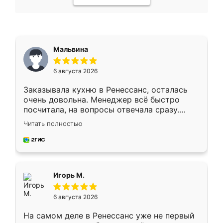
Мальвина
6 августа 2026
Заказывала кухню в Ренессанс, осталась
очень довольна. Менеджер всё быстро
посчитала, на вопросы отвечала сразу.
Замерщик приехал в субботу, подошёл к
Читать полностью
делу со всей ответственностью. Собрали
за день, ребята работали аккуратно, даже
пыли почти не было. Качество отличное,
ящики ходят плавно, ничего не скрипит.
Всё подошло как влитое.
Игорь М.
6 августа 2026
На самом деле в Ренессанс уже не первый