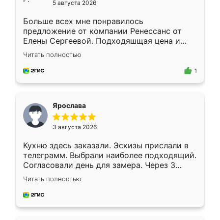
5 августа 2026
Больше всех мне понравилось
предложение от компании Ренессанс от
Елены Сергеевой. Подходяшщая цена и
короткие сроки изготовления. Приехавший
Читать полностью
для замера сотрудник Владислав
предложил по моему эскизу самый
1
подходящий вариант шкафа. Немного его
видоизменил, получилось даже лучше, чем
я хотела.
Ярослава
3 августа 2026
Кухню здесь заказали. Эскизы прислали в
телеграмм. Выбрали наиболее подходящий.
Согласовали день для замера. Через 3
недели кухня была уже готова. Остались
Читать полностью
довольны работой. Спасибо Ренессанс
мебель за качественную работу!