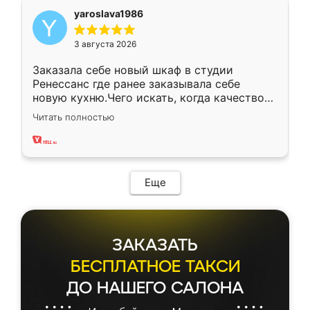
yaroslava1986
3 августа 2026
Заказала себе новый шкаф в студии
Ренессанс где ранее заказывала себе
новую кухню.Чего искать, когда качеством
вполне довольна. Служит кухня уже почти
Читать полностью
два года, нареканий нет.
Еще
ЗАКАЗАТЬ
БЕСПЛАТНОЕ ТАКСИ
ДО НАШЕГО САЛОНА