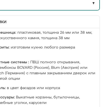
▼
ики
лешница:
пластиковая, толщина 26 мм или 38 мм;
скусственного камня, толщина 38 мм
риты:
изготовим кухню любого размера
тные системы :
ПВШ полного открывания,
ембоксы BOYARD (Россия), Blum (Австрия) или
ich (Германия) с плавным закрыванием дверок или
этой опции
ль:
в цвет фасадов или корпуса
ссуары:
Выкатные корзины, бутылочницы,
ебные уголки, карусели