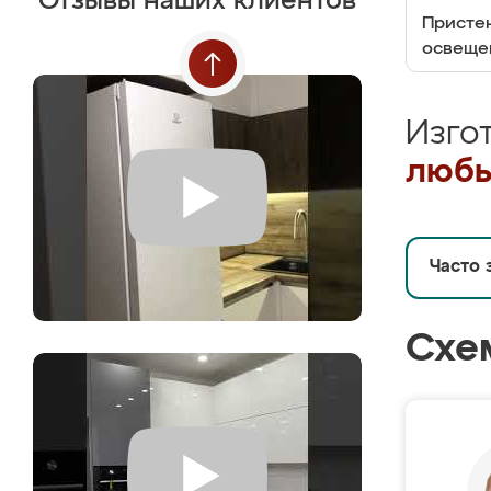
Отзывы наших клиентов
Пристен
освеще
Изго
любы
Часто 
Схе