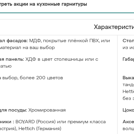
реть акции на кухонные гарнитуры
Характерист
ал фасадов:
МДФ, покрытые плёнкой ПВХ, или
Сто
материал на ваш выбор
из и
я панель:
ХДФ в цвет столешницы или с
Габа
чатью
а выбор, более 200 цветов
Выка
танд
Hett
без 
ля посуды:
Хромированная
Цоко
ники :
BOYARD (Россия) или премиум класса
Аксе
встрия), Hettich (Германия)
волш