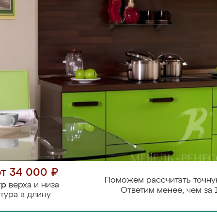
от 34 000 ₽
Поможем рассчитать точну
тр
верха и низа
Ответим менее, чем за 
тура в длину