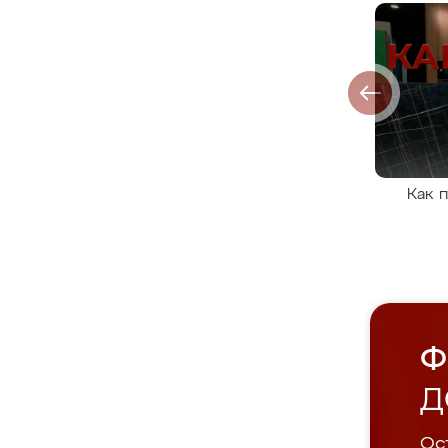
Как 
Ф
Д
Ост