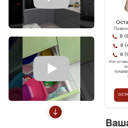
Оста
Позвон
8 (
8 (
8 (
Или оставь
ко
предвар
ОСТ
Ваша