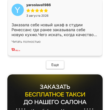
yaroslava1986
3 августа 2026
Заказала себе новый шкаф в студии
Ренессанс где ранее заказывала себе
новую кухню.Чего искать, когда качеством
вполне довольна. Служит кухня уже почти
Читать полностью
два года, нареканий нет.
Еще
ЗАКАЗАТЬ
БЕСПЛАТНОЕ ТАКСИ
ДО НАШЕГО САЛОНА