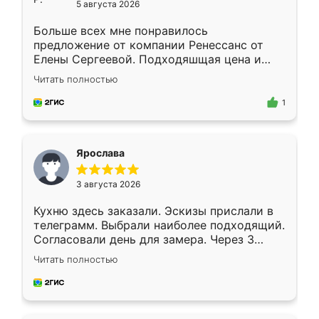
5 августа 2026
Больше всех мне понравилось
предложение от компании Ренессанс от
Елены Сергеевой. Подходяшщая цена и
короткие сроки изготовления. Приехавший
Читать полностью
для замера сотрудник Владислав
предложил по моему эскизу самый
1
подходящий вариант шкафа. Немного его
видоизменил, получилось даже лучше, чем
я хотела.
Ярослава
3 августа 2026
Кухню здесь заказали. Эскизы прислали в
телеграмм. Выбрали наиболее подходящий.
Согласовали день для замера. Через 3
недели кухня была уже готова. Остались
Читать полностью
довольны работой. Спасибо Ренессанс
мебель за качественную работу!