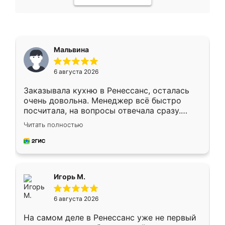
Мальвина
6 августа 2026
Заказывала кухню в Ренессанс, осталась
очень довольна. Менеджер всё быстро
посчитала, на вопросы отвечала сразу.
Замерщик приехал в субботу, подошёл к
Читать полностью
делу со всей ответственностью. Собрали
за день, ребята работали аккуратно, даже
пыли почти не было. Качество отличное,
ящики ходят плавно, ничего не скрипит.
Всё подошло как влитое.
Игорь М.
6 августа 2026
На самом деле в Ренессанс уже не первый