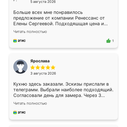
5 августа 2026
Больше всех мне понравилось
предложение от компании Ренессанс от
Елены Сергеевой. Подходяшщая цена и
короткие сроки изготовления. Приехавший
Читать полностью
для замера сотрудник Владислав
предложил по моему эскизу самый
1
подходящий вариант шкафа. Немного его
видоизменил, получилось даже лучше, чем
я хотела.
Ярослава
3 августа 2026
Кухню здесь заказали. Эскизы прислали в
телеграмм. Выбрали наиболее подходящий.
Согласовали день для замера. Через 3
недели кухня была уже готова. Остались
Читать полностью
довольны работой. Спасибо Ренессанс
мебель за качественную работу!