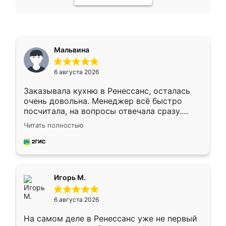
Мальвина
6 августа 2026
Заказывала кухню в Ренессанс, осталась
очень довольна. Менеджер всё быстро
посчитала, на вопросы отвечала сразу.
Замерщик приехал в субботу, подошёл к
Читать полностью
делу со всей ответственностью. Собрали
за день, ребята работали аккуратно, даже
пыли почти не было. Качество отличное,
ящики ходят плавно, ничего не скрипит.
Всё подошло как влитое.
Игорь М.
6 августа 2026
На самом деле в Ренессанс уже не первый