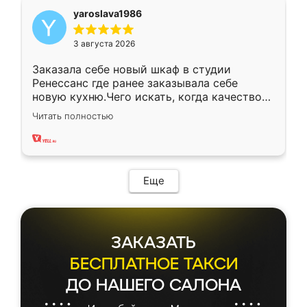
yaroslava1986
3 августа 2026
Заказала себе новый шкаф в студии
Ренессанс где ранее заказывала себе
новую кухню.Чего искать, когда качеством
вполне довольна. Служит кухня уже почти
Читать полностью
два года, нареканий нет.
Еще
ЗАКАЗАТЬ
БЕСПЛАТНОЕ ТАКСИ
ДО НАШЕГО САЛОНА