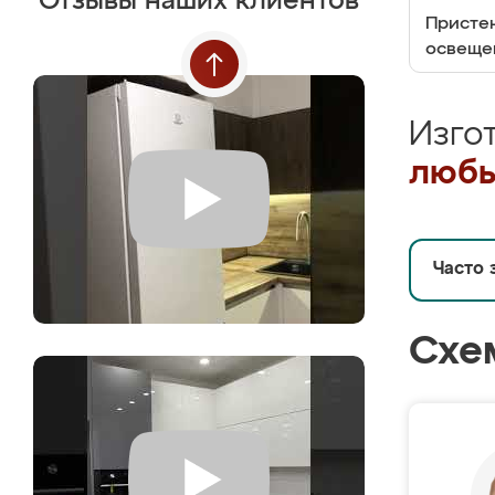
Отзывы наших клиентов
Пристен
освеще
Изго
любы
Часто 
Схе