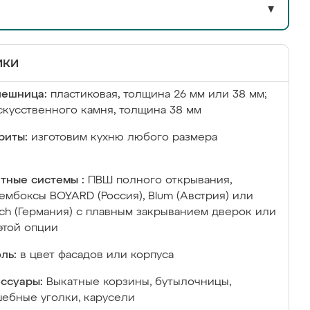
▼
ики
лешница:
пластиковая, толщина 26 мм или 38 мм;
скусственного камня, толщина 38 мм
риты:
изготовим кухню любого размера
тные системы :
ПВШ полного открывания,
ембоксы BOYARD (Россия), Blum (Австрия) или
ich (Германия) с плавным закрыванием дверок или
этой опции
ль:
в цвет фасадов или корпуса
ссуары:
Выкатные корзины, бутылочницы,
ебные уголки, карусели