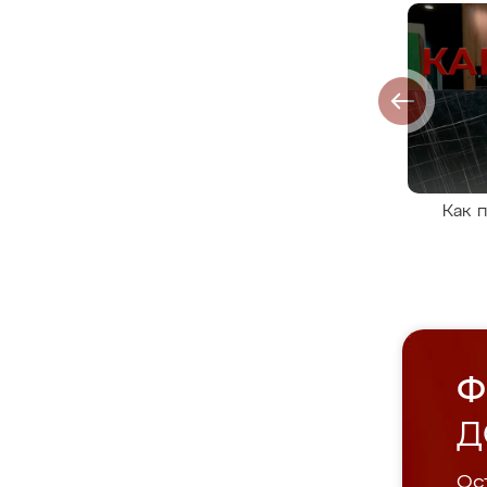
Как 
Ф
Д
Ост