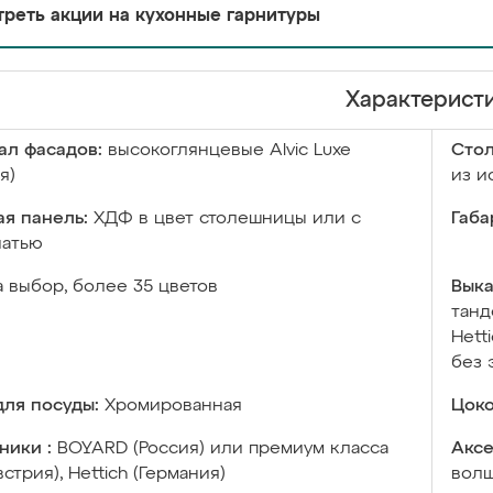
реть акции на кухонные гарнитуры
Характерист
ал фасадов:
высокоглянцевые Аlvic Luxe
Сто
я)
из и
я панель:
ХДФ в цвет столешницы или с
Габа
чатью
а выбор, более 35 цветов
Выка
танд
Hett
без 
ля посуды:
Хромированная
Цоко
ники :
BOYARD (Россия) или премиум класса
Аксе
встрия), Hettich (Германия)
волш