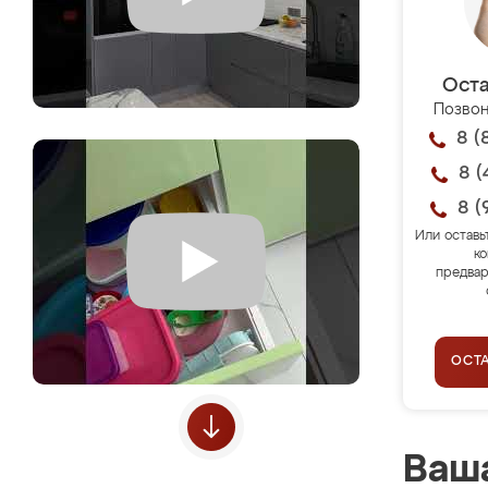
Оста
Позвон
8 (
8 (
8 (
Или оставь
ко
предвар
ОСТ
Ваша