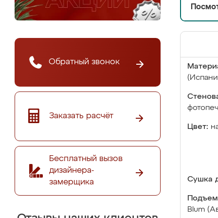
Посмот
Обратный звонок
Матери
(Испани
Стенова
фотопе
Заказать расчёт
Цвет:
н
Бесплатный вызов
дизайнера-
Сушка д
замерщика
Подъем
Blum (А