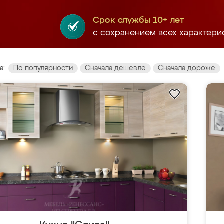
Срок службы 10+ лет
с сохранением всех характери
а:
По популярности
Сначала дешевле
Сначала дороже