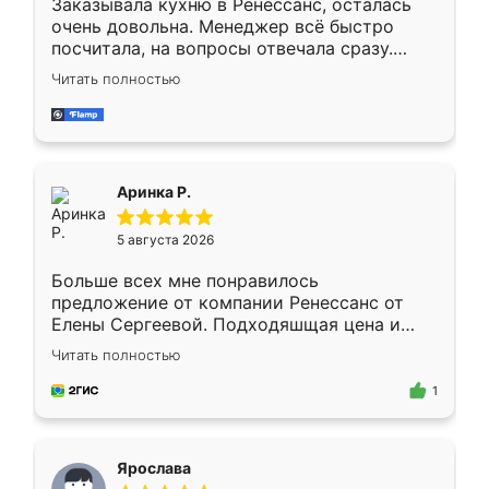
Заказывала кухню в Ренессанс, осталась
очень довольна. Менеджер всё быстро
посчитала, на вопросы отвечала сразу.
Замерщик приехал в субботу, подошёл к
Читать полностью
делу со всей ответственностью. Собрали
за день, ребята работали аккуратно, даже
пыли почти не было. Качество отличное,
ящики ходят плавно, ничего не скрипит.
Всё подошло как влитое.
Аринка Р.
5 августа 2026
Больше всех мне понравилось
предложение от компании Ренессанс от
Елены Сергеевой. Подходяшщая цена и
короткие сроки изготовления. Приехавший
Читать полностью
для замера сотрудник Владислав
предложил по моему эскизу самый
1
подходящий вариант шкафа. Немного его
видоизменил, получилось даже лучше, чем
я хотела.
Ярослава