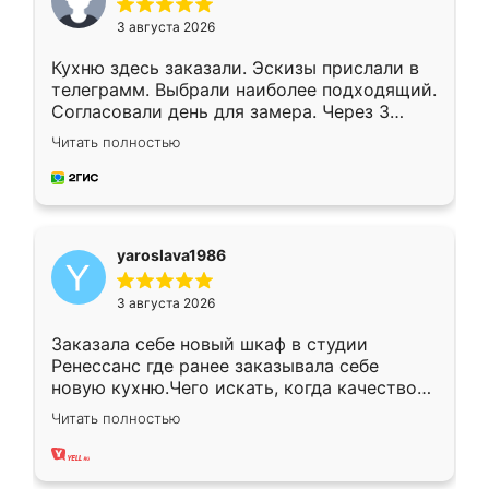
3 августа 2026
Кухню здесь заказали. Эскизы прислали в
телеграмм. Выбрали наиболее подходящий.
Согласовали день для замера. Через 3
недели кухня была уже готова. Остались
Читать полностью
довольны работой. Спасибо Ренессанс
мебель за качественную работу!
yaroslava1986
3 августа 2026
Заказала себе новый шкаф в студии
Ренессанс где ранее заказывала себе
новую кухню.Чего искать, когда качеством
вполне довольна. Служит кухня уже почти
Читать полностью
два года, нареканий нет.