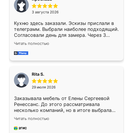
3 августа 2026
Кухню здесь заказали. Эскизы прислали в
телеграмм. Выбрали наиболее подходящий.
Согласовали день для замера. Через 3
недели кухня была уже готова. Остались
Читать полностью
довольны работой. Спасибо Ренессанс
мебель за качественную работу!
Rita S.
29 июля 2026
Заказывала мебель от Елены Сергеевой
Ренессанс. До этого рассматривала
несколько компаний, но в итоге выбрала
эту. Сначала обговорили условия, потом
Читать полностью
приехал замерщик, всё спокойно объяснил
и снял размеры. Изготовили в срок, с