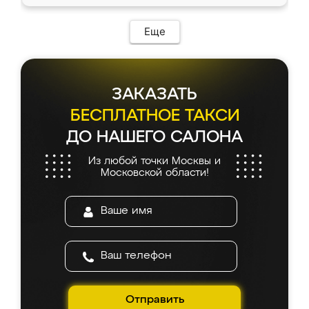
доставкой тоже никаких проблем не
возникло. Сборку выполнили аккуратно,
мебель сразу встала на свое место без
Еще
каких-либо доработок. Качеством осталась
довольна, все выглядит так, как и ожидала.
ЗАКАЗАТЬ
БЕСПЛАТНОЕ ТАКСИ
ДО НАШЕГО САЛОНА
Из любой точки Москвы и
Московской области!
Отправить