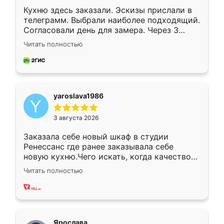
Кухню здесь заказали. Эскизы прислали в
телеграмм. Выбрали наиболее подходящий.
Согласовали день для замера. Через 3
недели кухня была уже готова. Остались
Читать полностью
довольны работой. Спасибо Ренессанс
мебель за качественную работу!
yaroslava1986
3 августа 2026
Заказала себе новый шкаф в студии
Ренессанс где ранее заказывала себе
новую кухню.Чего искать, когда качеством
вполне довольна. Служит кухня уже почти
Читать полностью
два года, нареканий нет.
Ярослава