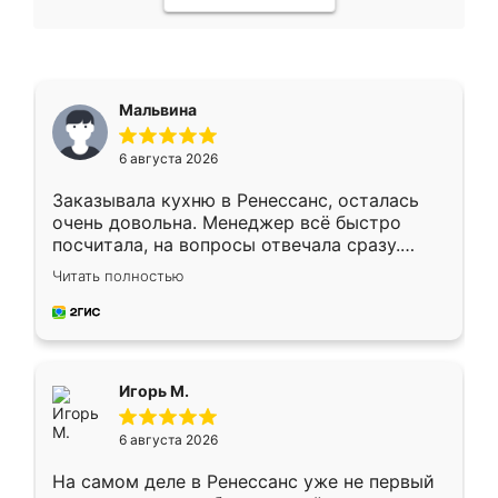
Мальвина
6 августа 2026
Заказывала кухню в Ренессанс, осталась
очень довольна. Менеджер всё быстро
посчитала, на вопросы отвечала сразу.
Замерщик приехал в субботу, подошёл к
Читать полностью
делу со всей ответственностью. Собрали
за день, ребята работали аккуратно, даже
пыли почти не было. Качество отличное,
ящики ходят плавно, ничего не скрипит.
Всё подошло как влитое.
Игорь М.
6 августа 2026
На самом деле в Ренессанс уже не первый