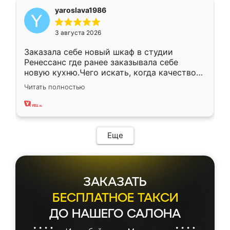
yaroslava1986
3 августа 2026
Заказала себе новый шкаф в студии
Ренессанс где ранее заказывала себе
новую кухню.Чего искать, когда качеством
вполне довольна. Служит кухня уже почти
Читать полностью
два года, нареканий нет.
Еще
ЗАКАЗАТЬ
БЕСПЛАТНОЕ ТАКСИ
ДО НАШЕГО САЛОНА