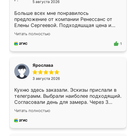
5 августа 2026
Больше всех мне понравилось
предложение от компании Ренессанс от
Елены Сергеевой. Подходяшщая цена и
короткие сроки изготовления. Приехавший
Читать полностью
для замера сотрудник Владислав
предложил по моему эскизу самый
1
подходящий вариант шкафа. Немного его
видоизменил, получилось даже лучше, чем
я хотела.
Ярослава
3 августа 2026
Кухню здесь заказали. Эскизы прислали в
телеграмм. Выбрали наиболее подходящий.
Согласовали день для замера. Через 3
недели кухня была уже готова. Остались
Читать полностью
довольны работой. Спасибо Ренессанс
мебель за качественную работу!