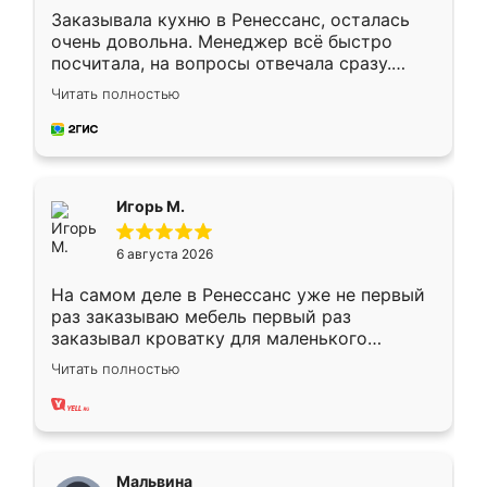
Заказывала кухню в Ренессанс, осталась
очень довольна. Менеджер всё быстро
посчитала, на вопросы отвечала сразу.
Замерщик приехал в субботу, подошёл к
Читать полностью
делу со всей ответственностью. Собрали
за день, ребята работали аккуратно, даже
пыли почти не было. Качество отличное,
ящики ходят плавно, ничего не скрипит.
Всё подошло как влитое.
Игорь М.
6 августа 2026
На самом деле в Ренессанс уже не первый
раз заказываю мебель первый раз
заказывал кроватку для маленького
ребёнка при его рождении ,во второй раз
Читать полностью
заказал шкаф-купе. По качеству очень
хорошее сборка достаточно быстрая,
также адекватные цены. До этого
сравнивал с разными конкурентами в этом
сегменте ,выбор у конкурентов куда
Мальвина