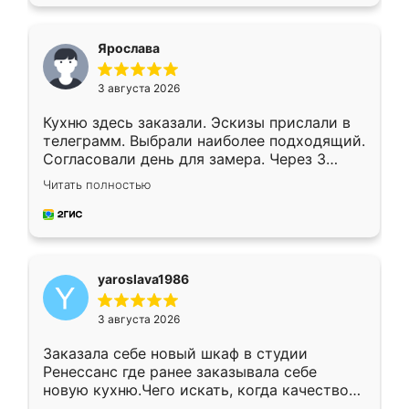
подходящий вариант шкафа. Немного его
видоизменил, получилось даже лучше, чем
я хотела.
Ярослава
3 августа 2026
Кухню здесь заказали. Эскизы прислали в
телеграмм. Выбрали наиболее подходящий.
Согласовали день для замера. Через 3
недели кухня была уже готова. Остались
Читать полностью
довольны работой. Спасибо Ренессанс
мебель за качественную работу!
yaroslava1986
3 августа 2026
Заказала себе новый шкаф в студии
Ренессанс где ранее заказывала себе
новую кухню.Чего искать, когда качеством
вполне довольна. Служит кухня уже почти