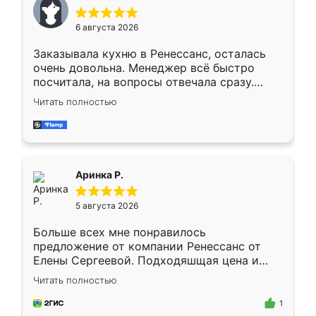
меньше, здесь же он более разнообразный.
Мне нравится ,если что-то потребуется из
6 августа 2026
мебели буду заказывать только здесь.
Заказывала кухню в Ренессанс, осталась
очень довольна. Менеджер всё быстро
посчитала, на вопросы отвечала сразу.
Замерщик приехал в субботу, подошёл к
Читать полностью
делу со всей ответственностью. Собрали
за день, ребята работали аккуратно, даже
пыли почти не было. Качество отличное,
ящики ходят плавно, ничего не скрипит.
Всё подошло как влитое.
Аринка Р.
5 августа 2026
Больше всех мне понравилось
предложение от компании Ренессанс от
Елены Сергеевой. Подходяшщая цена и
короткие сроки изготовления. Приехавший
Читать полностью
для замера сотрудник Владислав
предложил по моему эскизу самый
1