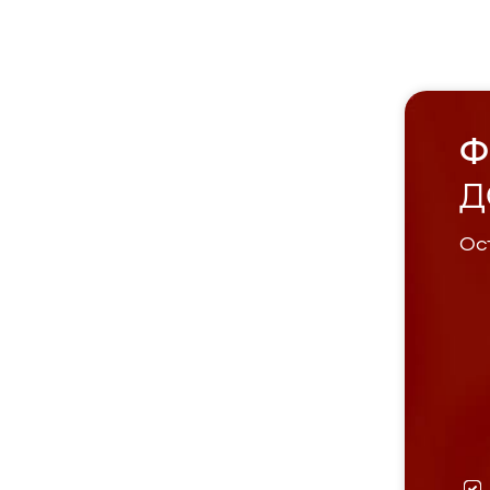
Ф
Д
Ост