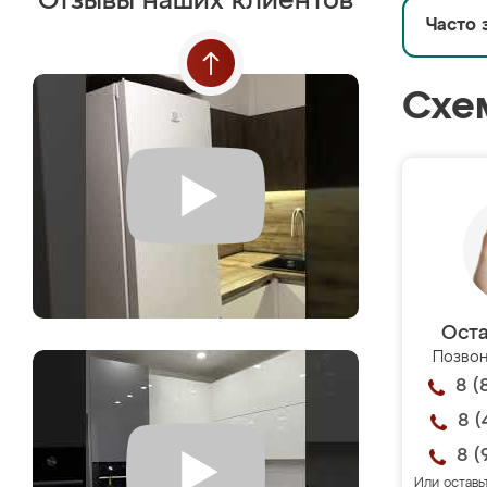
Отзывы наших клиентов
Часто 
Схе
Оста
Позвон
8 (
8 (
8 (
Или оставь