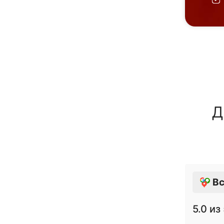
Д
Вс
5.0
из 