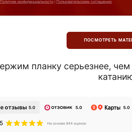
Политике конфиденциальности
|
Пользовательскому соглашению
ПОСМОТРЕТЬ МАТ
ержим планку серьезнее, чем
катани
е отзывы
5.0
5.0
5.0
5
На основе
944
оценок