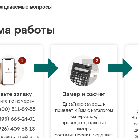
задаваемые вопросы
ма работы
вьте заявку
Замер и расчет
ите по номерам
Дизайнер-замерщик
800) 511-89-55
приедет к Вам с каталогом
материалов,
Вы
495) 665-24-01
проведёт детальные
р
926) 409-68-13
замеры,
д
составит проект и сделает
з
те заявку на сайте для